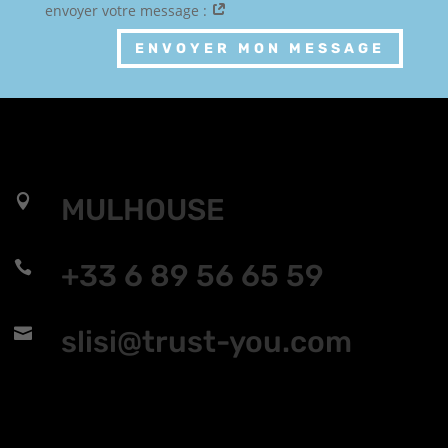
envoyer votre message :
ENVOYER MON MESSAGE

MULHOUSE

+33 6 89 56 65 59

slisi@trust-you.com