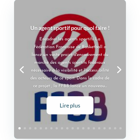
Diplôme agent sportif en poche !
Stéphanie LISI devient agent sportif
fédéral Après une longue carrière de
joueuse de basketball jusqu'en National 2
, Stéphanie LISI décide de passer le
difficile examen d'agent sportif de
basketball. C'est après plus de 8 mois d'un
intense apprentissage qu'elle...
Lire plus