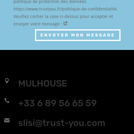
politique de protection des données
https://www.trustyou.fr/politique-de-confidentialité.
Veuillez cocher la case ci-dessus pour accepter et
envoyer votre message :
ENVOYER MON MESSAGE

MULHOUSE

+33 6 89 56 65 59

slisi@trust-you.com