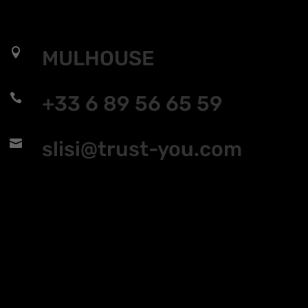

MULHOUSE

+33 6 89 56 65 59

slisi@trust-you.com