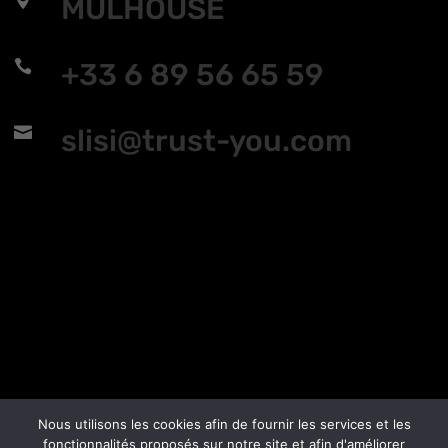

MULHOUSE

+33 6 89 56 65 59

slisi@trust-you.com
Nous utilisons les cookies afin de fournir les services et les
fonctionnalités proposés sur notre site et afin d'améliorer